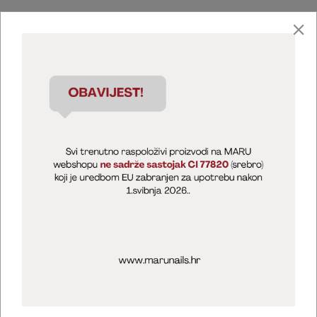
Marija Puntarić ( M A R U Nails )
@maru_nails_official
MARU - Edukacije / prodaja
@marijapuntaric_naileducator
Opći uvjeti poslovanja
Zaštita privatnosti
Kolačići
Izjava o sigurnosti online plaćanja