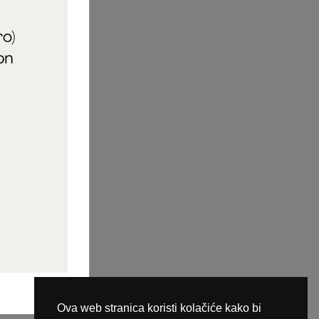
aric_naileducator
ine plaćanja
Ova web stranica koristi kolačiće kako bi