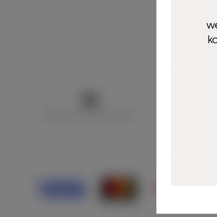
Marija Puntarić ( M A R U Nails )
@maru_nails_o
Opći uvjeti 