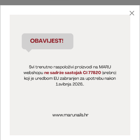
Marija Puntarić ( M A R U Nails )
@maru_nails_official
MARU - Edukacije / prodaja
@marijapuntaric_naileducator
Opći uvjeti poslovanja
Zaštita privatnosti
Kolačići
Izjava o sigurnosti online plaćanja