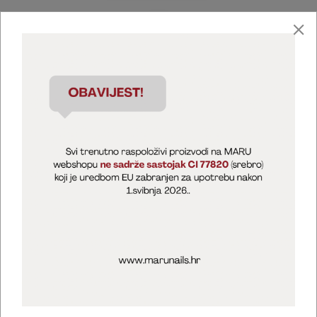
Marija Puntarić ( M A R U Nails )
@maru_nails_official
MARU - Edukacije / prodaja
@marijapuntaric_naileducator
Opći uvjeti poslovanja
Zaštita privatnosti
Kolačići
Izjava o sigurnosti online plaćanja