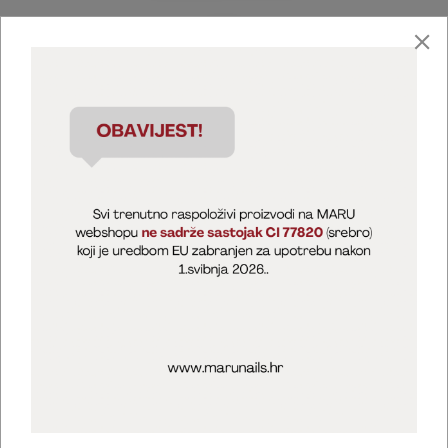
Marija Puntarić ( M A R U Nails )
@maru_nails_official
MARU - Edukacije / prodaja
@marijapuntaric_naileducator
Opći uvjeti poslovanja
Zaštita privatnosti
Kolačići
Izjava o sigurnosti online plaćanja