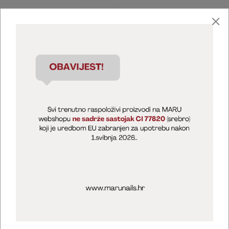
Marija Puntarić ( M A R U Nails )
@maru_nails_official
MARU - Edukacije / prodaja
@marijapuntaric_naileducator
Opći uvjeti poslovanja
Zaštita privatnosti
Kolačići
Izjava o sigurnosti online plaćanja