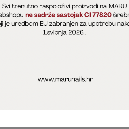
fficial
MARU - Edukacije / prodaja
@marijapunt
poslovanja
Zaštita privatnosti
Kolačići
Izjava o sigurnosti onl