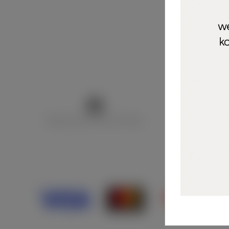
Marija Puntarić ( M A R U Nails )
@maru_nails_o
Opći uvjeti 