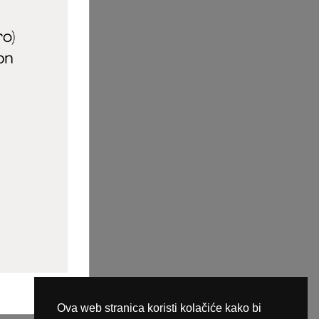
aric_naileducator
ine plaćanja
Ova web stranica koristi kolačiće kako bi