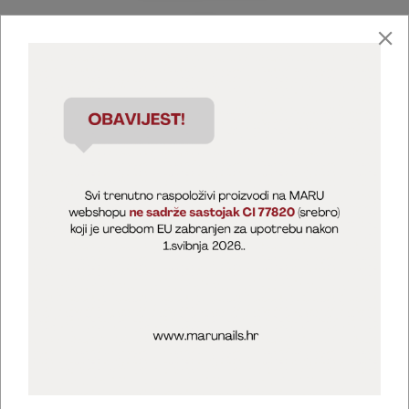
Marija Puntarić ( M A R U Nails )
@maru_nails_official
MARU - Edukacije / prodaja
@marijapuntaric_naileducator
Opći uvjeti poslovanja
Zaštita privatnosti
Kolačići
Izjava o sigurnosti online plaćanja