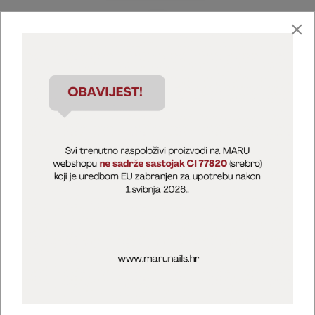
Marija Puntarić ( M A R U Nails )
@maru_nails_official
MARU - Edukacije / prodaja
@marijapuntaric_naileducator
Opći uvjeti poslovanja
Zaštita privatnosti
Kolačići
Izjava o sigurnosti online plaćanja