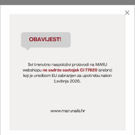
Marija Puntarić ( M A R U Nails )
@maru_nails_official
MARU - Edukacije / prodaja
@marijapuntaric_naileducator
Opći uvjeti poslovanja
Zaštita privatnosti
Kolačići
Izjava o sigurnosti online plaćanja