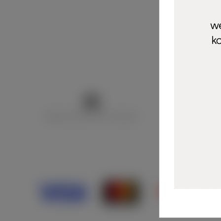
Marija Puntarić ( M A R U Nails )
@maru_nails_o
Opći uvjeti 