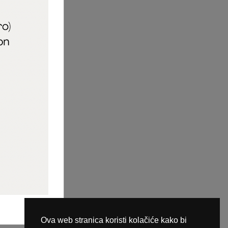
aric_naileducator
ine plaćanja
Ova web stranica koristi kolačiće kako bi