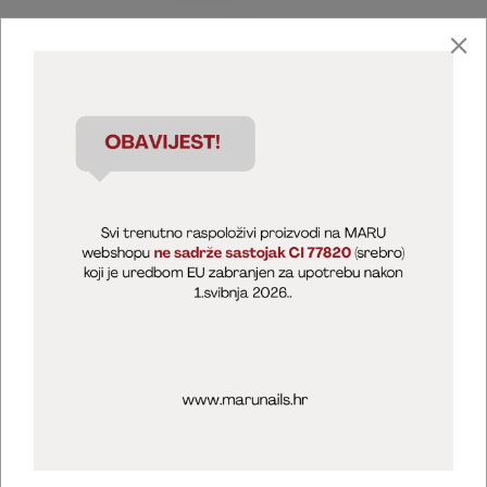
Marija Puntarić ( M A R U Nails )
@maru_nails_official
MARU - Edukacije / prodaja
@marijapuntaric_naileducator
Opći uvjeti poslovanja
Zaštita privatnosti
Kolačići
Izjava o sigurnosti online plaćanja