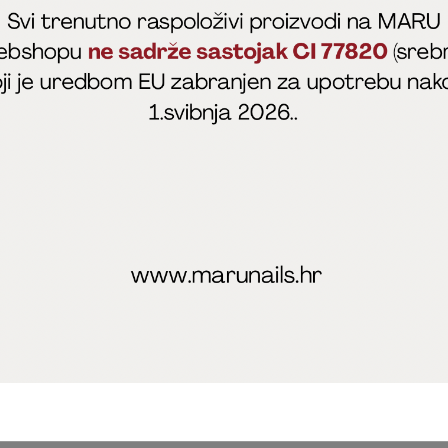
fficial
MARU - Edukacije / prodaja
@marijapunt
poslovanja
Zaštita privatnosti
Kolačići
Izjava o sigurnosti onl