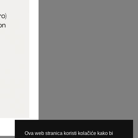
aric_naileducator
ine plaćanja
Ova web stranica koristi kolačiće kako bi