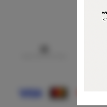
Marija Puntarić ( M A R U Nails )
@maru_nails_o
Opći uvjeti 