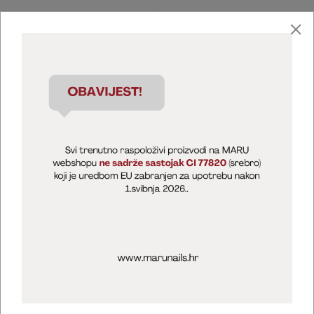
Marija Puntarić ( M A R U Nails )
@maru_nails_official
MARU - Edukacije / prodaja
@marijapuntaric_naileducator
Opći uvjeti poslovanja
Zaštita privatnosti
Kolačići
Izjava o sigurnosti online plaćanja