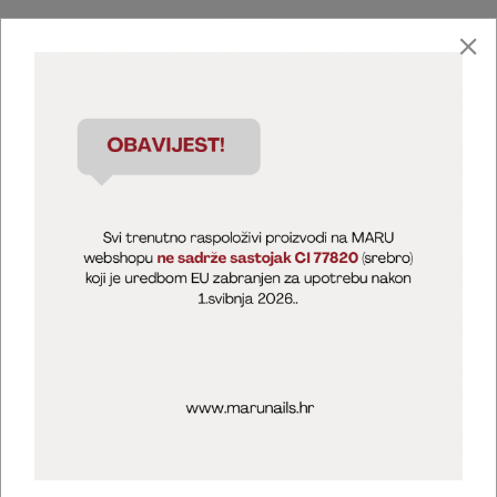
Marija Puntarić ( M A R U Nails )
@maru_nails_official
MARU - Edukacije / prodaja
@marijapuntaric_naileducator
Opći uvjeti poslovanja
Zaštita privatnosti
Kolačići
Izjava o sigurnosti online plaćanja