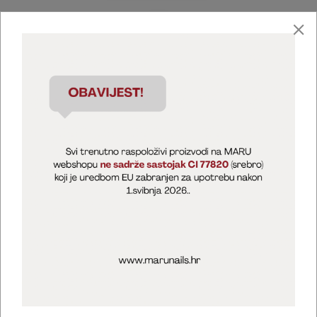
Marija Puntarić ( M A R U Nails )
@maru_nails_official
MARU - Edukacije / prodaja
@marijapuntaric_naileducator
Opći uvjeti poslovanja
Zaštita privatnosti
Kolačići
Izjava o sigurnosti online plaćanja