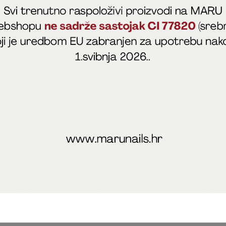
fficial
MARU - Edukacije / prodaja
@marijapunt
poslovanja
Zaštita privatnosti
Kolačići
Izjava o sigurnosti onl