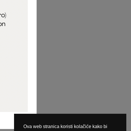
aric_naileducator
ine plaćanja
Ova web stranica koristi kolačiće kako bi