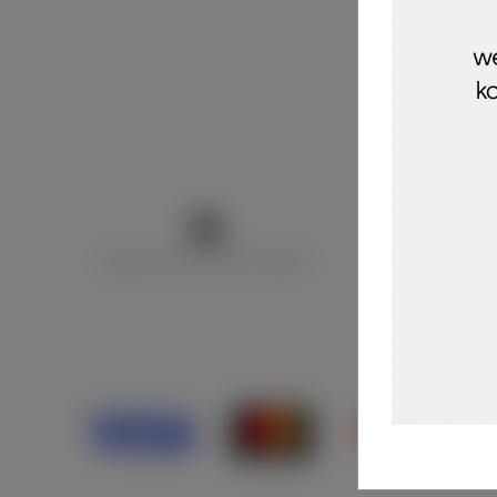
Marija Puntarić ( M A R U Nails )
@maru_nails_o
Opći uvjeti 