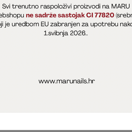
fficial
MARU - Edukacije / prodaja
@marijapunt
poslovanja
Zaštita privatnosti
Kolačići
Izjava o sigurnosti onl