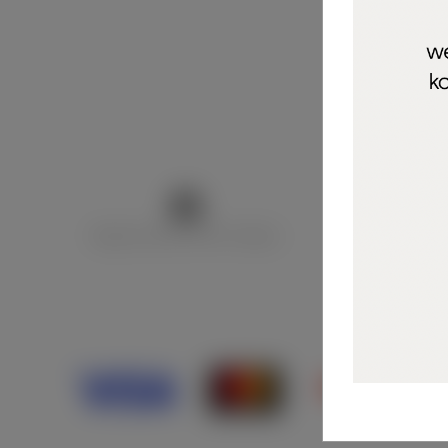
Marija Puntarić ( M A R U Nails )
@maru_nails_o
Opći uvjeti 