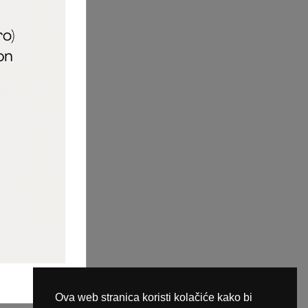
aric_naileducator
ine plaćanja
Ova web stranica koristi kolačiće kako bi