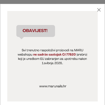
Marija Puntarić ( M A R U Nails )
@maru_nails_official
MARU - Edukacije / prodaja
@marijapuntaric_naileducator
Opći uvjeti poslovanja
Zaštita privatnosti
Kolačići
Izjava o sigurnosti online plaćanja