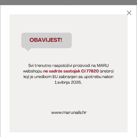
Marija Puntarić ( M A R U Nails )
@maru_nails_official
MARU - Edukacije / prodaja
@marijapuntaric_naileducator
Opći uvjeti poslovanja
Zaštita privatnosti
Kolačići
Izjava o sigurnosti online plaćanja