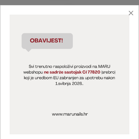
Marija Puntarić ( M A R U Nails )
@maru_nails_official
MARU - Edukacije / prodaja
@marijapuntaric_naileducator
Opći uvjeti poslovanja
Zaštita privatnosti
Kolačići
Izjava o sigurnosti online plaćanja