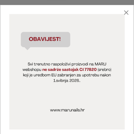
Marija Puntarić ( M A R U Nails )
@maru_nails_official
MARU - Edukacije / prodaja
@marijapuntaric_naileducator
Opći uvjeti poslovanja
Zaštita privatnosti
Kolačići
Izjava o sigurnosti online plaćanja