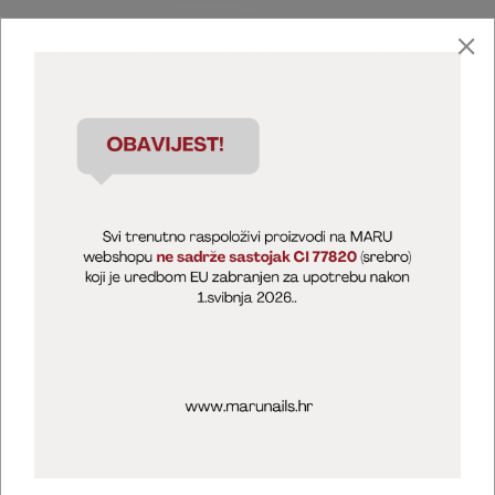
Marija Puntarić ( M A R U Nails )
@maru_nails_official
MARU - Edukacije / prodaja
@marijapuntaric_naileducator
Opći uvjeti poslovanja
Zaštita privatnosti
Kolačići
Izjava o sigurnosti online plaćanja