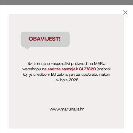
Marija Puntarić ( M A R U Nails )
@maru_nails_official
MARU - Edukacije / prodaja
@marijapuntaric_naileducator
Opći uvjeti poslovanja
Zaštita privatnosti
Kolačići
Izjava o sigurnosti online plaćanja