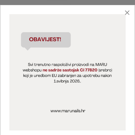
Marija Puntarić ( M A R U Nails )
@maru_nails_official
MARU - Edukacije / prodaja
@marijapuntaric_naileducator
Opći uvjeti poslovanja
Zaštita privatnosti
Kolačići
Izjava o sigurnosti online plaćanja