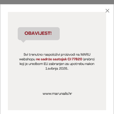
Marija Puntarić ( M A R U Nails )
@maru_nails_official
MARU - Edukacije / prodaja
@marijapuntaric_naileducator
Opći uvjeti poslovanja
Zaštita privatnosti
Kolačići
Izjava o sigurnosti online plaćanja