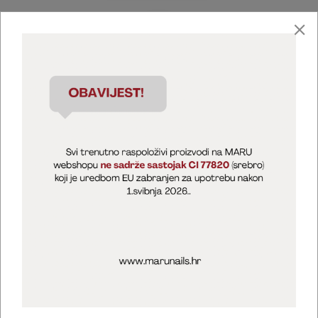
Marija Puntarić ( M A R U Nails )
@maru_nails_official
MARU - Edukacije / prodaja
@marijapuntaric_naileducator
Opći uvjeti poslovanja
Zaštita privatnosti
Kolačići
Izjava o sigurnosti online plaćanja