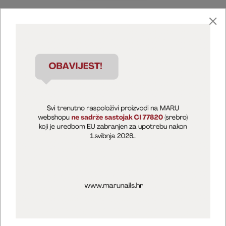
Marija Puntarić ( M A R U Nails )
@maru_nails_official
MARU - Edukacije / prodaja
@marijapuntaric_naileducator
Opći uvjeti poslovanja
Zaštita privatnosti
Kolačići
Izjava o sigurnosti online plaćanja