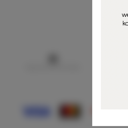
Marija Puntarić ( M A R U Nails )
@maru_nails_o
Opći uvjeti 