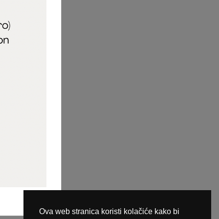
aric_naileducator
ine plaćanja
Ova web stranica koristi kolačiće kako bi