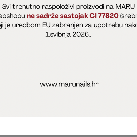
fficial
MARU - Edukacije / prodaja
@marijapunt
poslovanja
Zaštita privatnosti
Kolačići
Izjava o sigurnosti onl