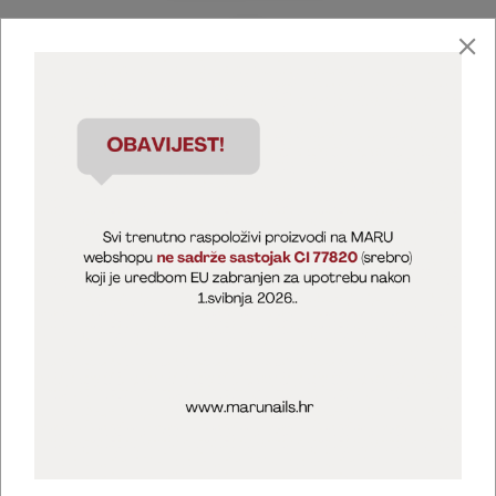
Marija Puntarić ( M A R U Nails )
@maru_nails_official
MARU - Edukacije / prodaja
@marijapuntaric_naileducator
Opći uvjeti poslovanja
Zaštita privatnosti
Kolačići
Izjava o sigurnosti online plaćanja