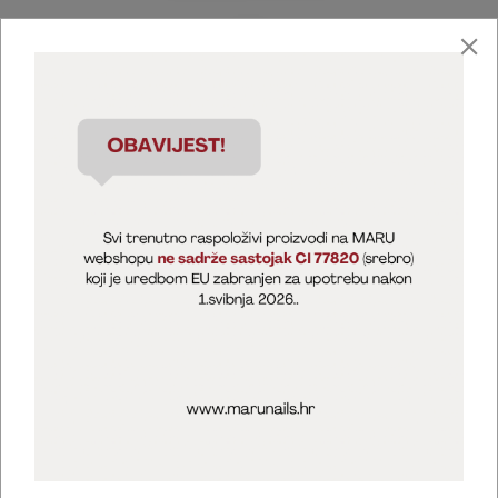
Marija Puntarić ( M A R U Nails )
@maru_nails_official
MARU - Edukacije / prodaja
@marijapuntaric_naileducator
Opći uvjeti poslovanja
Zaštita privatnosti
Kolačići
Izjava o sigurnosti online plaćanja