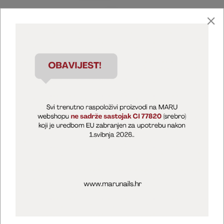
Marija Puntarić ( M A R U Nails )
@maru_nails_official
MARU - Edukacije / prodaja
@marijapuntaric_naileducator
Opći uvjeti poslovanja
Zaštita privatnosti
Kolačići
Izjava o sigurnosti online plaćanja