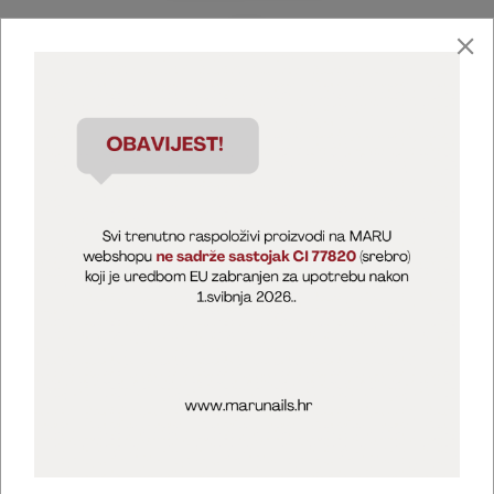
Marija Puntarić ( M A R U Nails )
@maru_nails_official
MARU - Edukacije / prodaja
@marijapuntaric_naileducator
Opći uvjeti poslovanja
Zaštita privatnosti
Kolačići
Izjava o sigurnosti online plaćanja