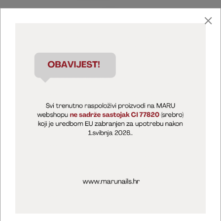
Marija Puntarić ( M A R U Nails )
@maru_nails_official
MARU - Edukacije / prodaja
@marijapuntaric_naileducator
Opći uvjeti poslovanja
Zaštita privatnosti
Kolačići
Izjava o sigurnosti online plaćanja