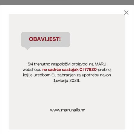
Marija Puntarić ( M A R U Nails )
@maru_nails_official
MARU - Edukacije / prodaja
@marijapuntaric_naileducator
Opći uvjeti poslovanja
Zaštita privatnosti
Kolačići
Izjava o sigurnosti online plaćanja