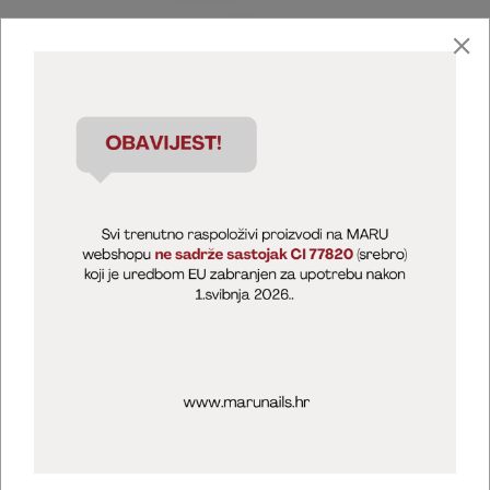
Marija Puntarić ( M A R U Nails )
@maru_nails_official
MARU - Edukacije / prodaja
@marijapuntaric_naileducator
Opći uvjeti poslovanja
Zaštita privatnosti
Kolačići
Izjava o sigurnosti online plaćanja