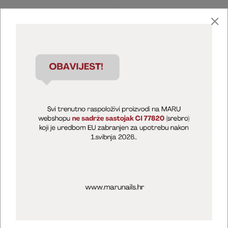
Marija Puntarić ( M A R U Nails )
@maru_nails_official
MARU - Edukacije / prodaja
@marijapuntaric_naileducator
Opći uvjeti poslovanja
Zaštita privatnosti
Kolačići
Izjava o sigurnosti online plaćanja