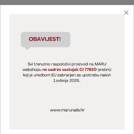
Marija Puntarić ( M A R U Nails )
@maru_nails_official
MARU - Edukacije / prodaja
@marijapuntaric_naileducator
Opći uvjeti poslovanja
Zaštita privatnosti
Kolačići
Izjava o sigurnosti online plaćanja