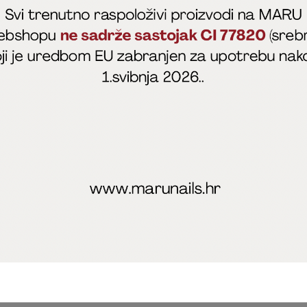
fficial
MARU - Edukacije / prodaja
@marijapunt
poslovanja
Zaštita privatnosti
Kolačići
Izjava o sigurnosti onl