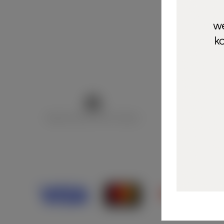
Marija Puntarić ( M A R U Nails )
@maru_nails_o
Opći uvjeti 