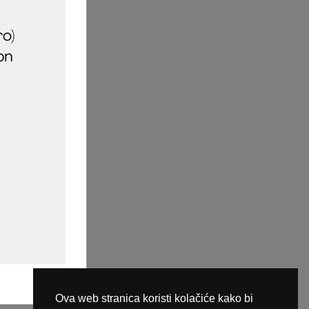
aric_naileducator
ine plaćanja
Ova web stranica koristi kolačiće kako bi