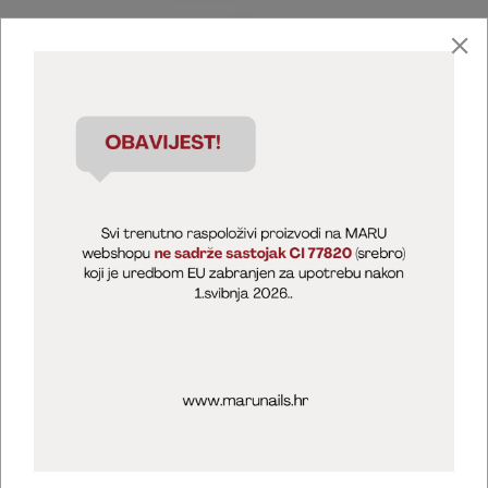
Marija Puntarić ( M A R U Nails )
@maru_nails_official
MARU - Edukacije / prodaja
@marijapuntaric_naileducator
Opći uvjeti poslovanja
Zaštita privatnosti
Kolačići
Izjava o sigurnosti online plaćanja