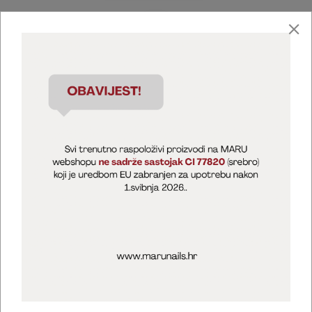
Marija Puntarić ( M A R U Nails )
@maru_nails_official
MARU - Edukacije / prodaja
@marijapuntaric_naileducator
Opći uvjeti poslovanja
Zaštita privatnosti
Kolačići
Izjava o sigurnosti online plaćanja