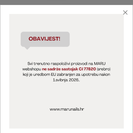
Marija Puntarić ( M A R U Nails )
@maru_nails_official
MARU - Edukacije / prodaja
@marijapuntaric_naileducator
Opći uvjeti poslovanja
Zaštita privatnosti
Kolačići
Izjava o sigurnosti online plaćanja