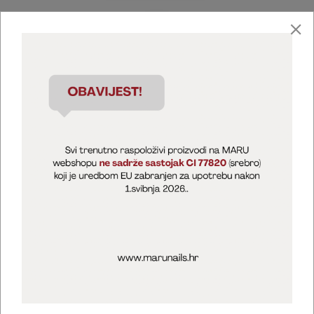
Marija Puntarić ( M A R U Nails )
@maru_nails_official
MARU - Edukacije / prodaja
@marijapuntaric_naileducator
Opći uvjeti poslovanja
Zaštita privatnosti
Kolačići
Izjava o sigurnosti online plaćanja