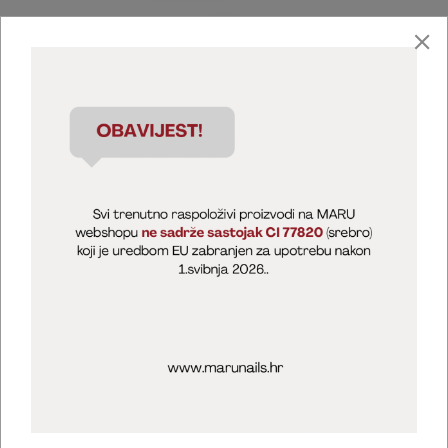
Marija Puntarić ( M A R U Nails )
@maru_nails_official
MARU - Edukacije / prodaja
@marijapuntaric_naileducator
Opći uvjeti poslovanja
Zaštita privatnosti
Kolačići
Izjava o sigurnosti online plaćanja