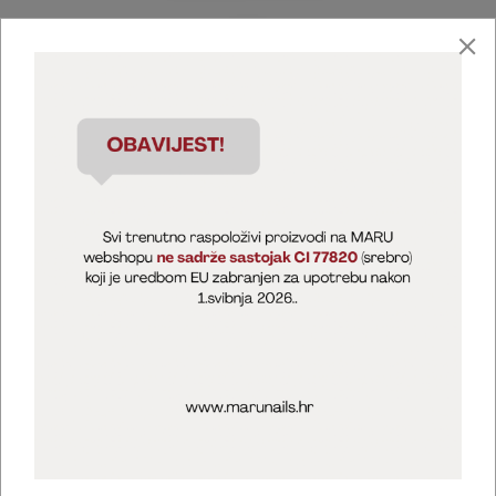
Marija Puntarić ( M A R U Nails )
@maru_nails_official
MARU - Edukacije / prodaja
@marijapuntaric_naileducator
Opći uvjeti poslovanja
Zaštita privatnosti
Kolačići
Izjava o sigurnosti online plaćanja