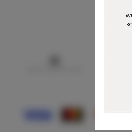
Marija Puntarić ( M A R U Nails )
@maru_nails_o
Opći uvjeti 