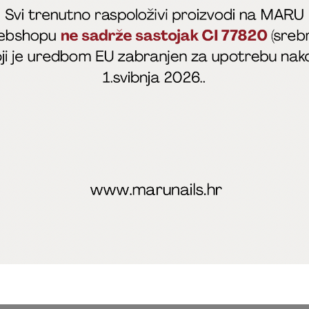
fficial
MARU - Edukacije / prodaja
@marijapunt
poslovanja
Zaštita privatnosti
Kolačići
Izjava o sigurnosti onl