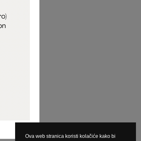
aric_naileducator
ine plaćanja
Ova web stranica koristi kolačiće kako bi