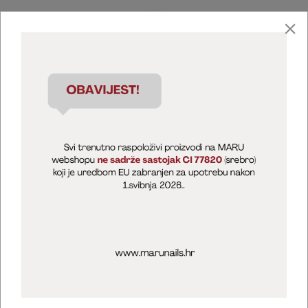
Marija Puntarić ( M A R U Nails )
@maru_nails_official
MARU - Edukacije / prodaja
@marijapuntaric_naileducator
Opći uvjeti poslovanja
Zaštita privatnosti
Kolačići
Izjava o sigurnosti online plaćanja