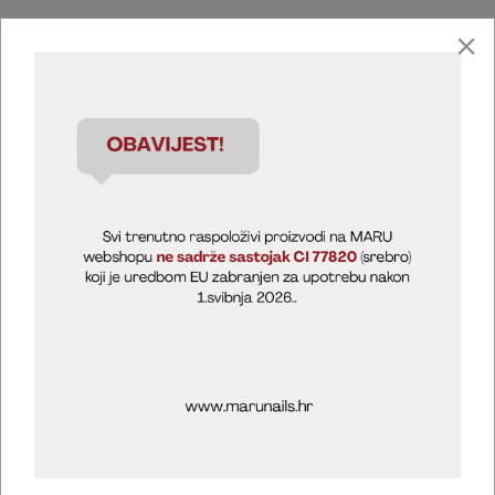
Marija Puntarić ( M A R U Nails )
@maru_nails_official
MARU - Edukacije / prodaja
@marijapuntaric_naileducator
Opći uvjeti poslovanja
Zaštita privatnosti
Kolačići
Izjava o sigurnosti online plaćanja