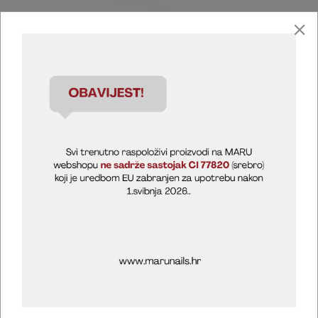
Marija Puntarić ( M A R U Nails )
@maru_nails_official
MARU - Edukacije / prodaja
@marijapuntaric_naileducator
Opći uvjeti poslovanja
Zaštita privatnosti
Kolačići
Izjava o sigurnosti online plaćanja