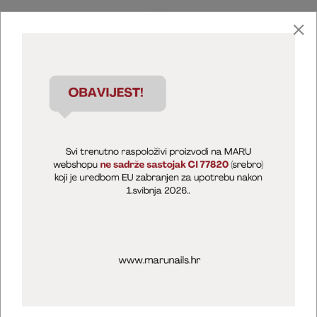
Marija Puntarić ( M A R U Nails )
@maru_nails_official
MARU - Edukacije / prodaja
@marijapuntaric_naileducator
Opći uvjeti poslovanja
Zaštita privatnosti
Kolačići
Izjava o sigurnosti online plaćanja